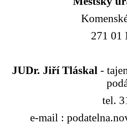
Městský úř
Komenské
271 01 
JUDr. Jiří Tláskal
- taj
podá
tel. 
e-mail : podatelna.n